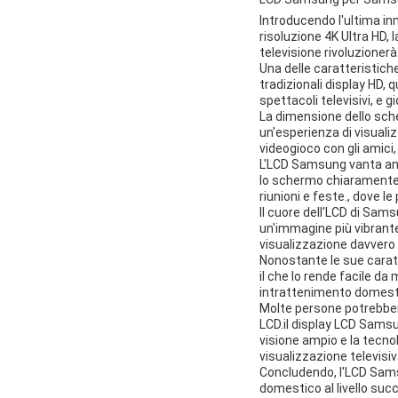
Introducendo l'ultima in
risoluzione 4K Ultra HD,
televisione rivoluzioner
Una delle caratteristiche
tradizionali display HD, q
spettacoli televisivi, e g
La dimensione dello sche
un'esperienza di visuali
videogioco con gli amici,
L'LCD Samsung vanta anc
lo schermo chiaramente,
riunioni e feste., dove 
Il cuore dell'LCD di Sam
un'immagine più vibrante
visualizzazione davvero 
Nonostante le sue carat
il che lo rende facile da
intrattenimento domest
Molte persone potrebber
LCD.il display LCD Samsu
visione ampio e la tecnol
visualizzazione televisiva
Concludendo, l'LCD Sams
domestico al livello suc