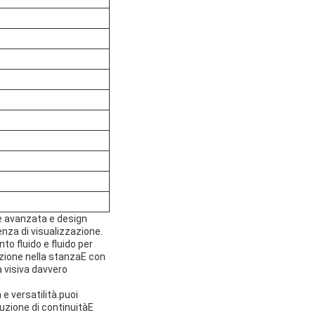
e avanzata e design
enza di visualizzazione.
o fluido e fluido per
sizione nella stanzaE con
a visiva davvero
e versatilità.puoi
luzione di continuitàE