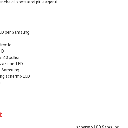
nche gli spettatori più esigenti.
LCD per Samsung
trasto
 HD
 2,3 pollici
zzazione: LED
CD Samsung
ung schermo LCD
g
:
schermo LCD Samsung