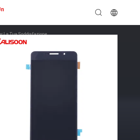
Un
r La Tua Soddisfazione