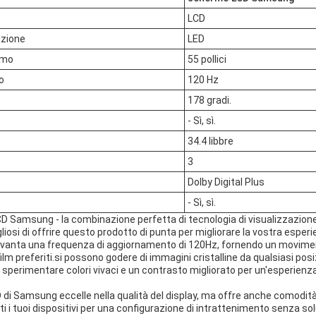
LCD
azione
LED
rmo
55 pollici
o
120 Hz
178 gradi.
- Sì, sì.
34.4 libbre
3
Dolby Digital Plus
- Sì, sì.
CD Samsung - la combinazione perfetta di tecnologia di visualizzazion
osi di offrire questo prodotto di punta per migliorare la vostra esperi
i vanta una frequenza di aggiornamento di 120Hz, fornendo un moviment
film preferiti.si possono godere di immagini cristalline da qualsiasi po
i sperimentare colori vivaci e un contrasto migliorato per un'esperienz
di Samsung eccelle nella qualità del display, ma offre anche comodità 
ti i tuoi dispositivi per una configurazione di intrattenimento senza so