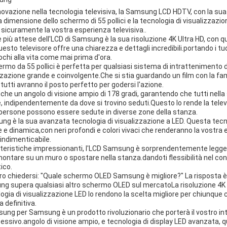
novazione nella tecnologia televisiva, la Samsung LCD HDTV, con la sua
 la dimensione dello schermo di 55 pollici e la tecnologia di visualizza
à sicuramente la vostra esperienza televisiva..
 più attese dell'LCD di Samsung è la sua risoluzione 4K Ultra HD, con qua
uesto televisore offre una chiarezza e dettagli incredibili.portando i tuoi
iochi alla vita come mai prima d'ora.
rmo da 55 pollici è perfetta per qualsiasi sistema di intrattenimento
zzazione grande e coinvolgente.Che si stia guardando un film con la fa
 tutti avranno il posto perfetto per godersi l'azione.
he un angolo di visione ampio di 178 gradi, garantendo che tutti nell
 indipendentemente da dove si trovino seduti.Questo lo rende la telev
le persone possono essere sedute in diverse zone della stanza.
sung è la sua avanzata tecnologia di visualizzazione a LED. Questa te
 e dinamica,con neri profondi e colori vivaci che renderanno la vostra 
indimenticabile.
teristiche impressionanti, l'LCD Samsung è sorprendentemente leggero
 montare su un muro o spostare nella stanza.dandoti flessibilità nel con
ico.
o chiedersi: "Quale schermo OLED Samsung è migliore?" La risposta è
ng supera qualsiasi altro schermo OLED sul mercatoLa risoluzione 4K Ul
ogia di visualizzazione LED lo rendono la scelta migliore per chiunque c
 definitiva.
ung per Samsung è un prodotto rivoluzionario che porterà il vostro i
cessivo.angolo di visione ampio, e tecnologia di display LED avanzata, 