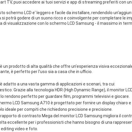
art TV, puoi accedere ai tuoi servizi e app di streaming preferiti con un
sto schermo LCD e' leggero e facile da installare, rendendolo un'aggiun
.si potrà godere di un suono ricco e coinvolgente per completare le i
za di visualizzazione con lo schermo LCD Samsung - il massimo in termin
 un prodotto di alta qualità che offre un'esperienza visiva eccezionale
ante, è perfetto per l'uso sia a casa che in ufficio.
 adatto a una vasta gamma di applicazioni e scenari, tra cui:
stico: Grazie alla tecnologia HDR (High Dynamic Range), il monitor LC
 lo rendono perfetto per guardare film, programmi televisivi e giocare.
 schermo LCD Samsung A710 è progettato per fornire un display chiaro e n
olo ideale per compiti che richiedono precisione e precisione.
il rapporto di contrasto Mega del monitor LCD Samsung migliora il contra
lta eccellente per i professionisti che hanno bisogno di una rapprese
i editing video e foto.