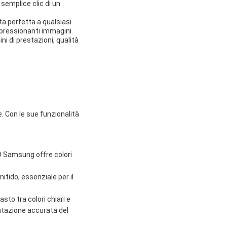
 semplice clic di un
ta perfetta a qualsiasi
mpressionanti immagini.
i di prestazioni, qualità
. Con le sue funzionalità
D Samsung offre colori
itido, essenziale per il
sto tra colori chiari e
ntazione accurata del