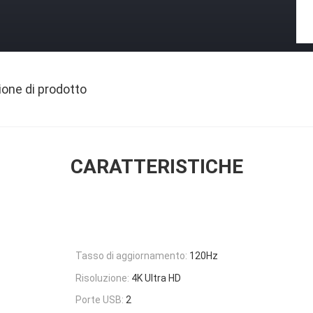
ione di prodotto
CARATTERISTICHE
Tasso di aggiornamento:
120Hz
Risoluzione:
4K Ultra HD
Porte USB:
2