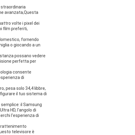
 straordinaria
zione avanzata,Questa
ttro volte i pixel dei
 film preferiti,
 domestico, fornendo
miglia o giocando a un
a stanza possano vedere
isione perfetta per
cnologia consente
esperienza di
, pesa solo 34,4 libbre,
figurare il tuo sistema di
 semplice: il Samsung
tra HD, l'angolo di
erchi l'esperienza di
ntrattenimento
questo televisore è