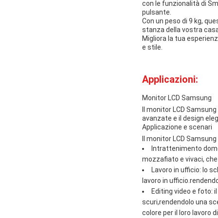
con le funzionalità di Sm
pulsante.
Con un peso di 9 kg, que
stanza della vostra casa
Migliora la tua esperien
e stile.
Applicazioni:
Monitor LCD Samsung
Il monitor LCD Samsung è
avanzate e il design eleg
Applicazione e scenari
Il monitor LCD Samsung è
Intrattenimento dome
mozzafiato e vivaci, che
Lavoro in ufficio: lo
lavoro in ufficio.rendend
Editing video e foto: 
scuri,rendendolo una sce
colore per il loro lavoro d