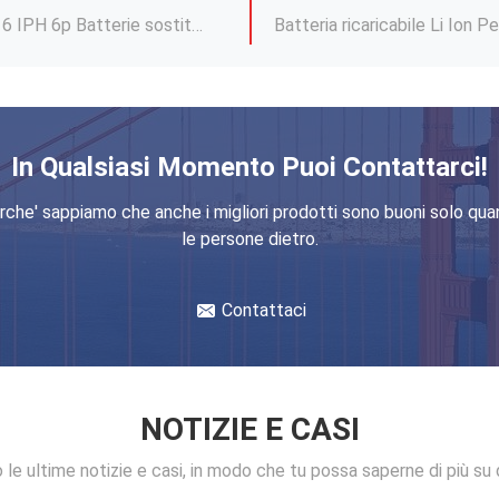
Batterie di ricambio CE per iP
FCC batterie di ricambio per Iphone 6 6S telefono cellulare batteria LI ION
us 5 6 7 8 2750mAh
Batteria da 1500mAh per Iph
In Qualsiasi Momento Puoi Contattarci!
riginale per Iphone 7
7.54V Telefono cellulare Batteria Li Ion 1960mAh Batteria originale Per Iphone 7
rche' sappiamo che anche i migliori prodotti sono buoni solo qua
le persone dietro.
ROHS Smart Battery per iPhone 12 Mini 11 X Xr Xs Max Batterie sostitutive OEM
Mini batteria ricaricabile
Contattaci
NOTIZIE E CASI
 le ultime notizie e casi, in modo che tu possa saperne di più su d