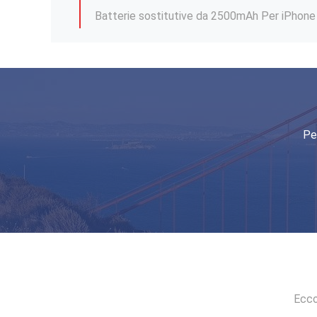
Batterie ricaricabili IP 6p per Iphone 6 Plus
3.8V batterie di ricambio per iPhone 6 6s Pl
Batterie di ricambio OEM per iPhone 6
1400mAh Batteria sostitutiva ODM Batteria o
Pe
Batterie FCC per Iphone 12 Pro Max 1500mAh 
Ecco