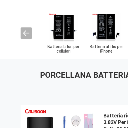
ia interna
Batteria del
Sostituzione della
Bat
 iPhone
cellulare rimovibile
batteria per
rica
iPhone X
iP
PORCELLANA BATTERIA 
Batteria ri
3.82V Per 