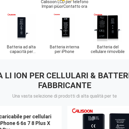
1
2
3
4
Calisoon LCD per telefono
Impari più
or
Contatto ora
terie di
Batterie di
Batterie per
Sostit
mbio per
ricambio per
iPhone 8
bat
hone 6
iPhone 7
iP
LI ION PER CELLULARI & BATTERI
FABBRICANTE
Una vasta selezione di prodotti di alta qualità per te
caricabile per cellulari
iPhone 6 6s 7 8 Plus X