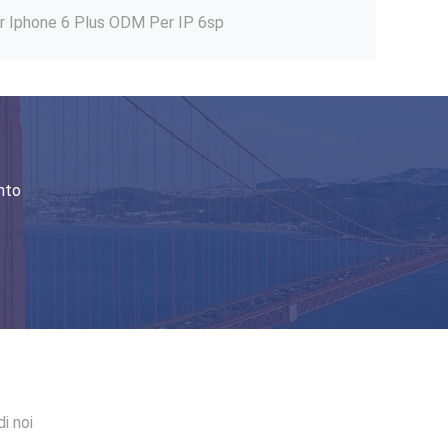
hone 6 Li-ion ricaricabili 3.8V
1750mAh Batteria Li Ion per telefono cellulare per Iphone 6s Plus ricaricabile
one 6s Plus
2900mAh Batteria ricaricabile Batteria Li-Ion Polimero Per Iphone 7 Plus
Batterie OEM sostitutive per Iphone 7 2800mAh Batterie Li Ion sostitutive
Batterie sostitutive ROHS per Iphone 7 Batteria polimerica agli ioni di litio 3.8V
nto
Sostituzione della batteria CE per Iphone 11 OEM Sostituzione della batteria per Iphone 11
ROHS sostituzione della batteria del cellulare per iPhone 11 Pro 12 X Xr Xs Max
i noi