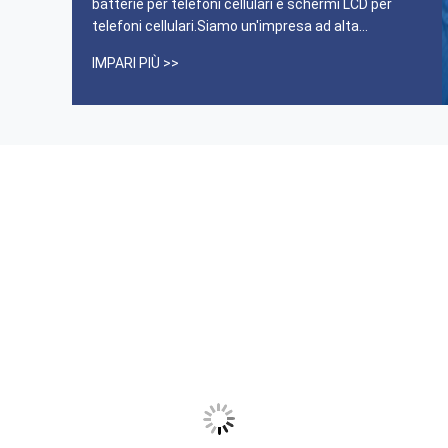
batterie per telefoni cellulari e schermi LCD per
telefoni cellulari.Siamo un'impresa ad alta
tecnologia che integra la ricerca e lo sviluppo.,
IMPARI PIÙ >>
produzione e vendita. L'azienda dispone di un
moderno fabbricato standard, di un gruppo di
personale di ...