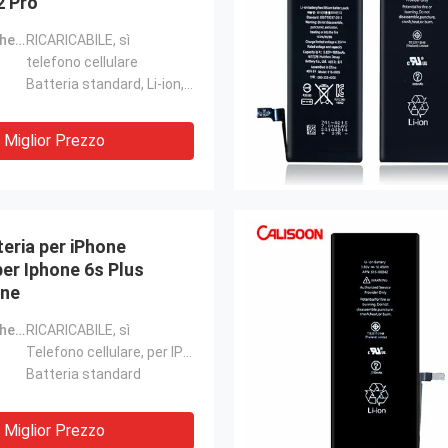
2 Pro
Caratteristiche del prodotto:
RICARICABILE, sì
telefono cellulare
Batteria standard, Li-ion, batteria ricaricabile
Miglior Prezzo
teria per iPhone
er Iphone 6s Plus
one
Caratteristiche del prodotto:
RICARICABILE, sì
Telefono cellulare, per IP 6sp
Batteria standard
Miglior Prezzo