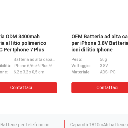
 alta
Batteria ABS PC ad alta
sione 6.2 X
capacità per iPhone Batteria
hone X
agli ioni di litio nera
Nome:
Batteria ad alta capacità per iPhone
io al dettaglio
Materiale:
ABS+PC
Compatibilità:
iPhone 6/6s/6 Plus/6s Plus/7/7 Plus/8/8 Plus/X/XS/XS Max/XR
riginale per Iphone 7
7.54V Telefono cellulare Batteria Li Ion 1960mAh Batteria originale Per Iphone 7
i
Contattaci
ROHS Smart Battery per iPhone 12 Mini 11 X Xr Xs Max Batterie sostitutive OEM
Mini batteria ricaricabile
Sostituzione della batteria CE per Iphone 11 Batterie per telefono ricaricabili da 2500 mAh
Capacità 1810mAh batterie d
Batterie sostitutive da 2500mAh Per iPhone 6 IPH 6p Batterie sostitutive
Batteria ricaricabile Li Ion