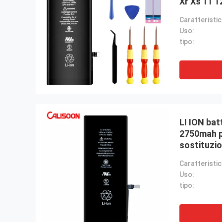
Xr Xs 11 1
Uso:
tipo:
LI ION bat
2750mah p
sostituzi
Uso:
tipo: