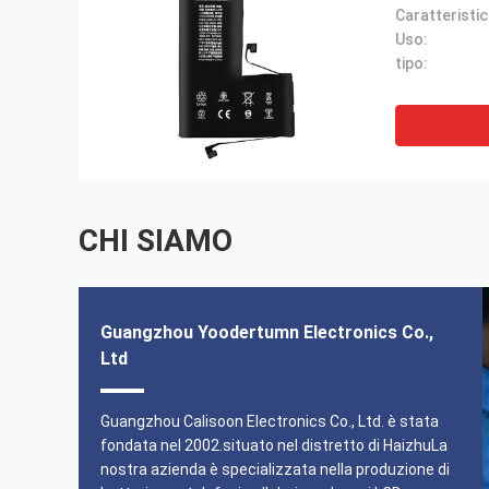
Uso:
tipo:
CHI SIAMO
Guangzhou Yoodertumn Electronics Co.,
Ltd
qualità e basso prezzo
La creatività unica, un forte grup
progettazione, i nuovi prodotti, n
Guangzhou Calisoon Electronics Co., Ltd. è stata
ordine può portare molti benefici.
fondata nel 2002.situato nel distretto di HaizhuLa
nostra azienda è specializzata nella produzione di
------ Linda.M