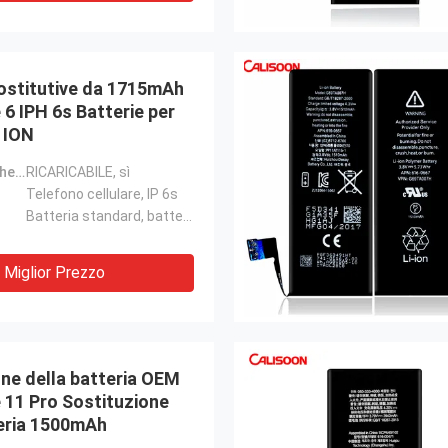
sostitutive da 1715mAh
 6 IPH 6s Batterie per
I ION
Caratteristiche del prodotto:
RICARICABILE, sì
Telefono cellulare, IP 6s
Batteria standard, batteria standard
Miglior Prezzo
ne della batteria OEM
 11 Pro Sostituzione
teria 1500mAh