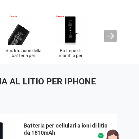
uzione della
Batterie per
Sostituzione LCD
s
teria per
iPhone 12
del telefono
dell'
hone 11
cellulare
cristal
A AL LITIO PER IPHONE
Batteria per cellulari a ioni di litio
da 1810mAh