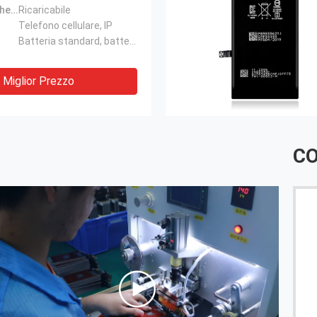
Caratteristiche del prodotto:
Ricaricabile
Telefono cellulare, IP
Batteria standard, batteria standard
Miglior Prezzo
CO
po addetto alla
Calisoon mi fa sempre nuove e diverse 
uove sorprese, ogni
------ Signor Yeo.