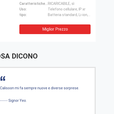
Caratteristiche del prodotto:
RICARICABILE, sì
Uso:
Telefono cellulare, IP xr
tipo:
Batteria standard, Li-ion, batterie ricaricabili, batteria standard
Miglior Prezzo
SA DICONO
sorprese.
Prezzo accessibile, buona qualità e basso p
------ Alexander Ivanov