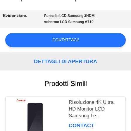
TOUR
Evidenziare:
,
Pannello LCD Samsung 3HDMI
schermo LCD Samsung A710
CONTROLLO
CONTATTACI!
DI
QUALITÀ
DETTAGLI DI APERTURA
RICHIEDERE
Prodotti Simili
UN
Risoluzione 4K Ultra
PREVENTIVO
HD Monitor LCD
Samsung Le
prestazioni di
MAPPA
CONTACT
visualizzazione ultime