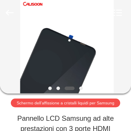
2026
Guangzhou
Yoodertumn
Electronics
Co.,
Ltd.
CASA
All
Rights
Reserved.
PRODOTTI
VIDEO
CHI
Schermo dell'affissione a cristalli liquidi per Samsung
SIAMO
Pannello LCD Samsung ad alte
prestazioni con 3 porte HDMI
FATORY