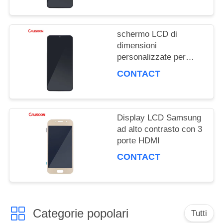
DEL
SITO
schermo LCD di
dimensioni
personalizzate per
PRIVACY
Samsung con mega
CONTACT
contrasto e angolo di
POLICY
visione di 178 gradi
Display LCD Samsung
ad alto contrasto con 3
porte HDMI
CONTACT
Categorie popolari
Tutti