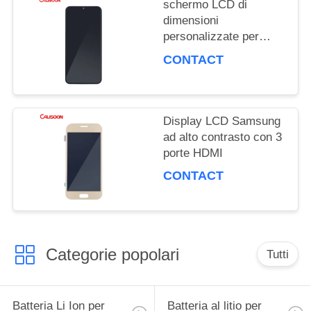
schermo LCD di
DEL
dimensioni
personalizzate per
SITO
Samsung con mega
CONTACT
contrasto e angolo di
visione di 178 gradi
PRIVACY
Display LCD Samsung
POLICY
ad alto contrasto con 3
porte HDMI
CONTACT
Categorie popolari
Tutti
Batteria Li Ion per
Batteria al litio per