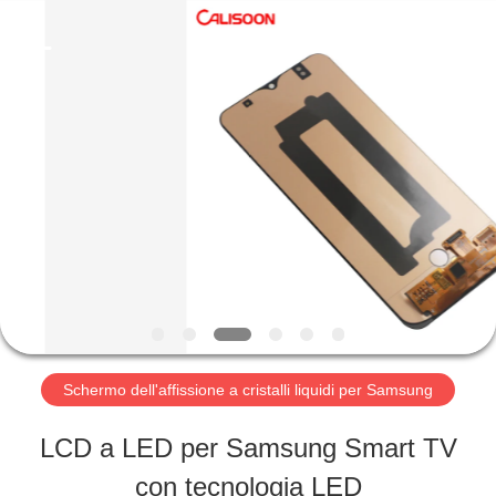
2026
Guangzhou
Yoodertumn
Electronics
Co.,
Ltd.
CASA
All
Rights
Reserved.
PRODOTTI
VIDEO
CHI
Schermo dell'affissione a cristalli liquidi per Samsung
SIAMO
LCD a LED per Samsung Smart TV
con tecnologia LED
FATORY