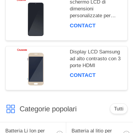
schermo LCD di
DEL
dimensioni
personalizzate per
SITO
Samsung con mega
CONTACT
contrasto e angolo di
visione di 178 gradi
PRIVACY
Display LCD Samsung
POLICY
ad alto contrasto con 3
porte HDMI
CONTACT
Categorie popolari
Tutti
Batteria Li Ion per
Batteria al litio per