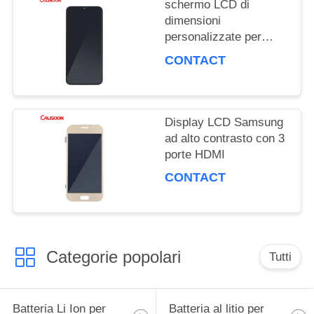
schermo LCD di
DEL
dimensioni
personalizzate per
SITO
Samsung con mega
CONTACT
contrasto e angolo di
visione di 178 gradi
PRIVACY
Display LCD Samsung
POLICY
ad alto contrasto con 3
porte HDMI
CONTACT
Categorie popolari
Tutti
Batteria Li Ion per
Batteria al litio per