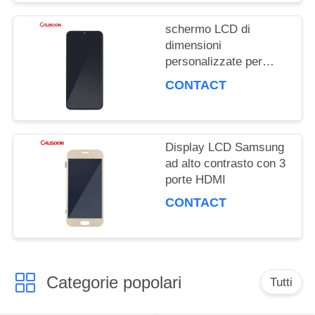
DEL
schermo LCD di
SITO
dimensioni
personalizzate per
Samsung con mega
CONTACT
contrasto e angolo di
PRIVACY
visione di 178 gradi
POLICY
Display LCD Samsung
ad alto contrasto con 3
porte HDMI
CONTACT
Categorie popolari
Tutti