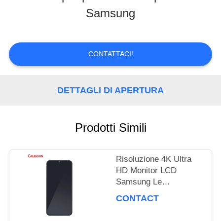
Samsung
TOUR
CONTROLLO
CONTATTACI!
DI
DETTAGLI DI APERTURA
QUALITÀ
Prodotti Simili
RICHIEDERE
UN
Risoluzione 4K Ultra
HD Monitor LCD
PREVENTIVO
Samsung Le
prestazioni di
CONTACT
visualizzazione ultime
MAPPA