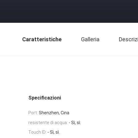
Caratteristiche
Galleria
Descriz
Specificazioni
Port:
Shenzhen, Cina
resistente di acqua:
- Sì, sì.
Touch ID:
- Sì, sì.