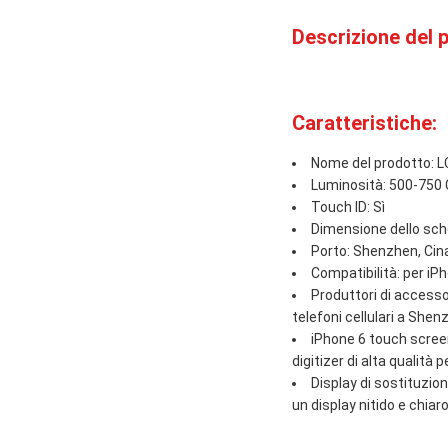
Descrizione del 
Caratteristiche:
Nome del prodotto: L
Luminosità: 500-750
Touch ID: Sì
Dimensione dello sche
Porto: Shenzhen, Cin
Compatibilità: per iPho
Produttori di accessor
telefoni cellulari a Shenz
iPhone 6 touch screen
digitizer di alta qualità p
Display di sostituzio
un display nitido e chiaro