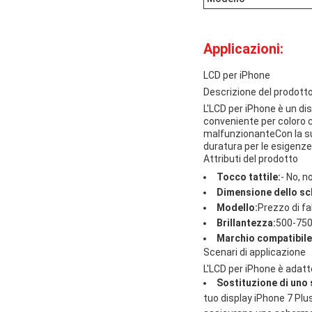
Applicazioni:
LCD per iPhone
Descrizione del prodott
L'LCD per iPhone è un dis
conveniente per coloro c
malfunzionanteCon la sua
duratura per le esigenze
Attributi del prodotto
Tocco tattile:
- No, no
Dimensione dello s
Modello:
Prezzo di fa
Brillantezza:
500-75
Marchio compatibile
Scenari di applicazione
L'LCD per iPhone è adatto
Sostituzione di uno
tuo display iPhone 7 Plu