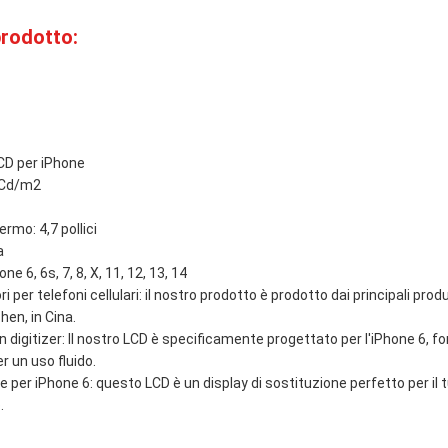
prodotto:
CD per iPhone
 Cd/m2
rmo: 4,7 pollici
a
ne 6, 6s, 7, 8, X, 11, 12, 13, 14
i per telefoni cellulari: il nostro prodotto è prodotto dai principali prod
hen, in Cina.
 digitizer: Il nostro LCD è specificamente progettato per l'iPhone 6, 
er un uso fluido.
ne per iPhone 6: questo LCD è un display di sostituzione perfetto per il
.