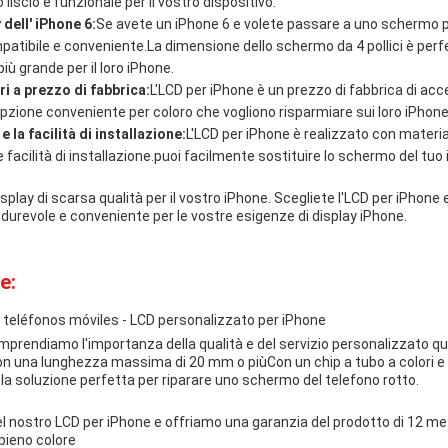
iscio e funzionale per il vostro dispositivo.
 dell' iPhone 6:
Se avete un iPhone 6 e volete passare a uno schermo pi
atibile e conveniente.La dimensione dello schermo da 4 pollici è perf
iù grande per il loro iPhone.
i a prezzo di fabbrica:
L'LCD per iPhone è un prezzo di fabbrica di acc
'opzione conveniente per coloro che vogliono risparmiare sui loro iPhone
 la facilità di installazione:
L'LCD per iPhone è realizzato con material
 facilità di installazione.puoi facilmente sostituire lo schermo del tuo
splay di scarsa qualità per il vostro iPhone. Scegliete l'LCD per iPhon
, durevole e conveniente per le vostre esigenze di display iPhone.
e:
 teléfonos móviles - LCD personalizzato per iPhone
mprendiamo l'importanza della qualità e del servizio personalizzato qu
con una lunghezza massima di 20 mm o piùCon un chip a tubo a colori e
è la soluzione perfetta per riparare uno schermo del telefono rotto.
l nostro LCD per iPhone e offriamo una garanzia del prodotto di 12 mesi 
 pieno colore