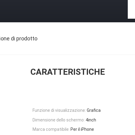
ione di prodotto
CARATTERISTICHE
Funzione di visualizzazione:
Grafica
Dimensione dello schermo:
4inch
Marca compatibile:
Per il iPhone