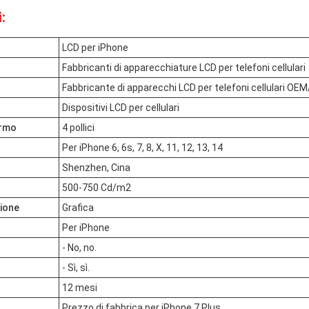
:
LCD per iPhone
Fabbricanti di apparecchiature LCD per telefoni cellulari
Fabbricante di apparecchi LCD per telefoni cellulari O
Dispositivi LCD per cellulari
ermo
4 pollici
Per iPhone 6, 6s, 7, 8, X, 11, 12, 13, 14
Shenzhen, Cina
500-750 Cd/m2
zione
Grafica
Per iPhone
- No, no.
- Sì, sì.
12 mesi
Prezzo di fabbrica per iPhone 7 Plus