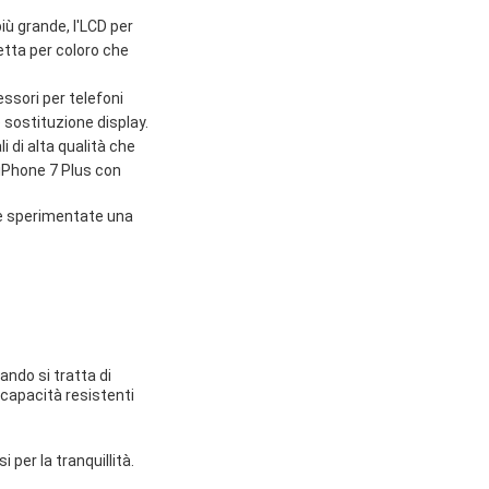
ù grande, l'LCD per
etta per coloro che
essori per telefoni
 sostituzione display.
i di alta qualità che
 iPhone 7 Plus con
e e sperimentate una
ando si tratta di
 capacità resistenti
per la tranquillità.