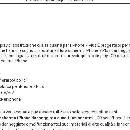
o
play di sostituzione di alta qualità per l'iPhone 7 Plus.È progettato per
he hanno bisogno di sostituire il loro schermo iPhone 7 Plus danneggi
 tecnologia avanzata e materiali durevoli, questo display LCD offre un
 del tuo iPhone.
.
chermo:
4 pollici
bbrica per iPhone 7 Plus
0 Cd/m2
:
Per Iphone
 a vari scenari e può essere utilizzato nelle seguenti situazioni:
 schermo iPhone danneggiato o malfunzionante:
L'LCD per iPhone è il
s danneggiato o malfunzionante.I suoi materiali di alta qualità e la te