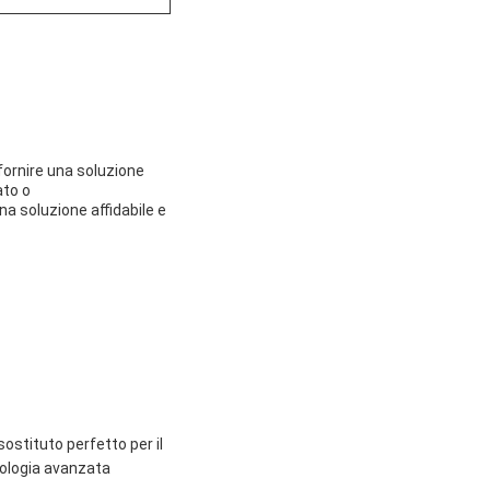
 fornire una soluzione
ato o
a soluzione affidabile e
 sostituto perfetto per il
cnologia avanzata