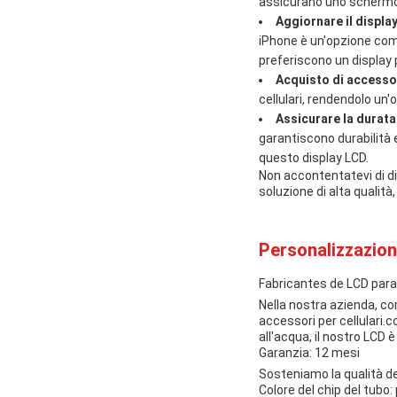
assicurano uno schermo l
Aggiornare il display
iPhone è un'opzione comp
preferiscono un display p
Acquisto di accessor
cellulari, rendendolo un
Assicurare la durata e
garantiscono durabilità e
questo display LCD.
Non accontentatevi di di
soluzione di alta qualità
Personalizzazion
Fabricantes de LCD para
Nella nostra azienda, co
accessori per cellulari.
all'acqua, il nostro LCD 
Garanzia: 12 mesi
Sosteniamo la qualità de
Colore del chip del tubo: