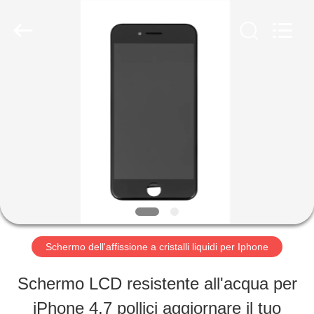
2026
Guangzhou
Yoodertumn
Electronics
Co.,
Ltd.
CASA
All
Rights
Reserved.
PRODOTTI
VIDEO
CHI
Schermo dell'affissione a cristalli liquidi per Iphone
SIAMO
Schermo LCD resistente all'acqua per
iPhone 4,7 pollici aggiornare il tuo
FATORY