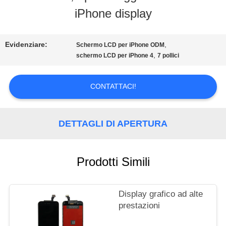
iPhone display
TOUR
Evidenziare:
,
Schermo LCD per iPhone ODM
CONTROLLO
,
schermo LCD per iPhone 4
7 pollici
DI
CONTATTACI!
QUALITÀ
DETTAGLI DI APERTURA
RICHIEDERE
UN
Prodotti Simili
PREVENTIVO
Display grafico ad alte
prestazioni
MAPPA