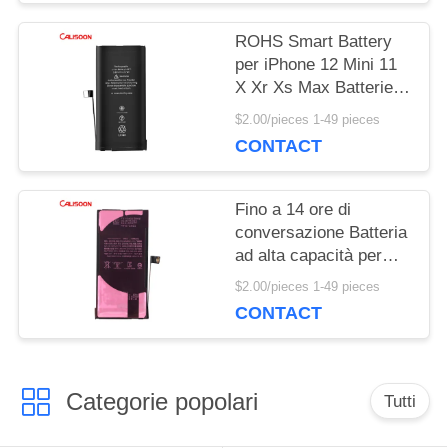
DEL
ROHS Smart Battery
SITO
per iPhone 12 Mini 11
X Xr Xs Max Batterie
sostitutive OEM
$2.00/pieces 1-49 pieces
PRIVACY
CONTACT
POLICY
Fino a 14 ore di
conversazione Batteria
ad alta capacità per
iPhone con ricarica
$2.00/pieces 1-49 pieces
wireless
CONTACT
Categorie popolari
Tutti