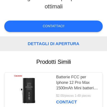
ottimali
TOUR
CONTROLLO
CONTATTACI!
DI
DETTAGLI DI APERTURA
QUALITÀ
Prodotti Simili
RICHIEDERE
UN
Batterie FCC per
Iphone 12 Pro Max
PREVENTIVO
1500mAh Mini batteria
ricaricabile
$2.00/pieces 1-49 pieces
MAPPA
CONTACT