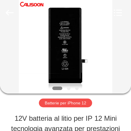
2026
Guangzhou
Yoodertumn
Electronics
Co.,
Ltd.
CASA
All
Rights
Reserved.
PRODOTTI
VIDEO
CHI
Batterie per iPhone 12
SIAMO
12V batteria al litio per IP 12 Mini
tecnologia avanzata per prestazioni
FATORY