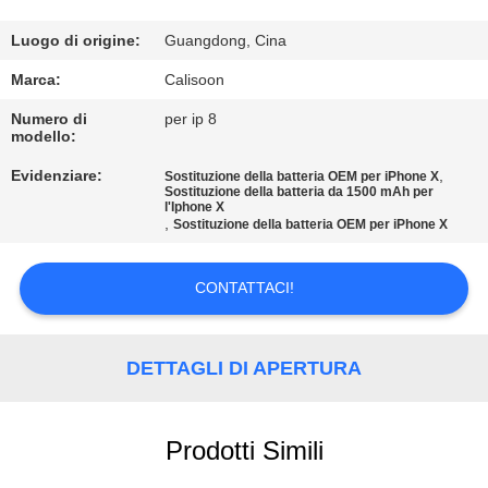
CONTROLLO
Luogo di origine:
Guangdong, Cina
DI
Marca:
Calisoon
QUALITÀ
Numero di
per ip 8
modello:
RICHIEDERE
Evidenziare:
,
Sostituzione della batteria OEM per iPhone X
Sostituzione della batteria da 1500 mAh per
l'Iphone X
UN
,
Sostituzione della batteria OEM per iPhone X
PREVENTIVO
CONTATTACI!
MAPPA
DEL
DETTAGLI DI APERTURA
SITO
Prodotti Simili
PRIVACY